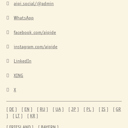
aipi.social/@admin

WhatsApp

facebook.com/aipide

instagram.com/aipide

LinkedIn

XING

X

[
DE
] [
EN
] [
RU
] [
UA
] [
JP
] [
PL
] [
IS
] [
GR
] [
LT
] [
KR
]
[
FRIESLAND
] [
BAYERN
]