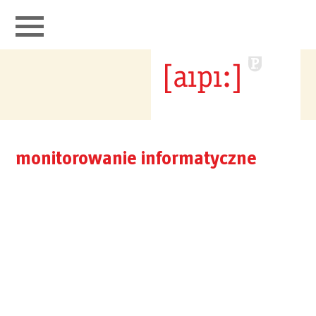
aipi łączy
portfolio
monitorowanie
informatyczne
monitorowanie informatyczne
broker adresów
IPv4
kontakt