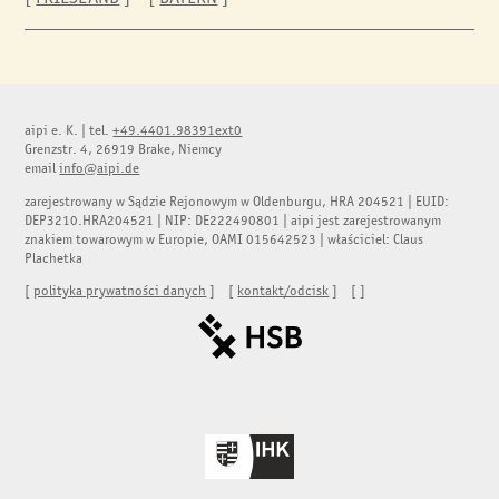
aipi e. K.
|
tel.
+49.4401.98391ext0
Grenzstr. 4, 26919 Brake, Niemcy
email
info@aipi.de
zarejestrowany w Sądzie Rejonowym w Oldenburgu, HRA 204521 | EUID:
DEP3210.HRA204521 | NIP: DE222490801 | aipi jest zarejestrowanym
znakiem towarowym w Europie, OAMI 015642523 | właściciel: Claus
Plachetka
[
polityka prywatności danych
] [
kontakt/odcisk
] [
]