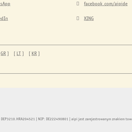
tsApp
facebook.com/aipide

edIn
XING

[
GR
] [
LT
] [
KR
]
 DEP3210.HRA204521 | NIP: DE222490801 | aipi jest zarejestrowanym znakiem towa