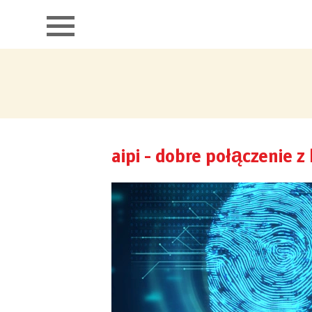
aipi łączy
portfolio
aipi - dobre połączenie 
kontakt