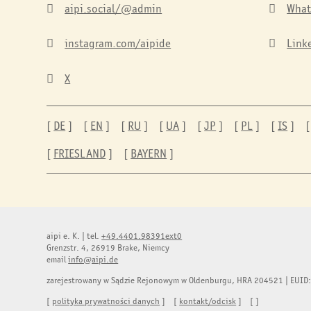
aipi.social/@admin
Wha


instagram.com/aipide
Link


X

[
DE
] [
EN
] [
RU
] [
UA
] [
JP
] [
PL
] [
IS
] 
[
FRIESLAND
] [
BAYERN
]
aipi e. K.
|
tel.
+49.4401.98391ext0
Grenzstr. 4, 26919 Brake, Niemcy
email
info@aipi.de
zarejestrowany w Sądzie Rejonowym w Oldenburgu, HRA 204521 | EUID:
[
polityka prywatności danych
] [
kontakt/odcisk
] [
]